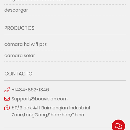
descargar
PRODUCTOS
cámara hd wifi ptz
camara solar
CONTACTO
+1484-862-1346
Support@boavision.com
5F/Block #11 Baimenqian Industrial
Zone,LongGang,Shenzhen,China