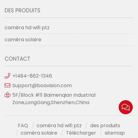
DES PRODUITS
caméra hd wifi ptz
caméra solaire
CONTACT
+1484-862-1346
Support@boavision.com
5F/Block #11 Baimenqian Industrial
Zone,LongGang,Shenzhen,China
FAQ
caméra hd wifi ptz
des produits
caméra solaire
Télécharger
sitemap