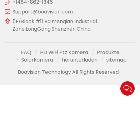
+1484-862-1346
Support@boavision.com
5F/Block #11 Baimenqian Industrial
Zone,LongGang,Shenzhen,China
FAQ
HD WiFi Ptz Kamera
Produkte
Solarkamera
herunterladen
sitemap
Boavision Technology All Rights Reserved