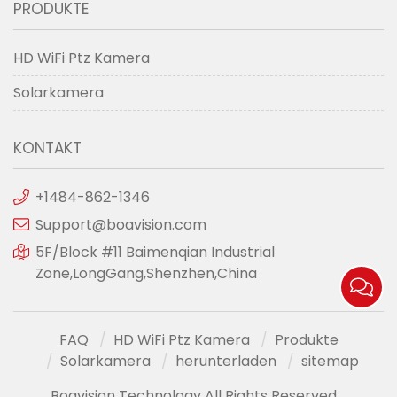
PRODUKTE
HD WiFi Ptz Kamera
Solarkamera
KONTAKT
+1484-862-1346
Support@boavision.com
5F/Block #11 Baimenqian Industrial
Zone,LongGang,Shenzhen,China
FAQ
HD WiFi Ptz Kamera
Produkte
Solarkamera
herunterladen
sitemap
Boavision Technology All Rights Reserved