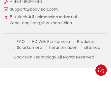
+1484-862-1346
Support@boavision.com
5F/Block #11 Baimenqian Industrial
Zone,LongGang,Shenzhen,China
FAQ
HD WiFi Ptz Kamera
Produkte
Solarkamera
herunterladen
sitemap
Boavision Technology All Rights Reserved