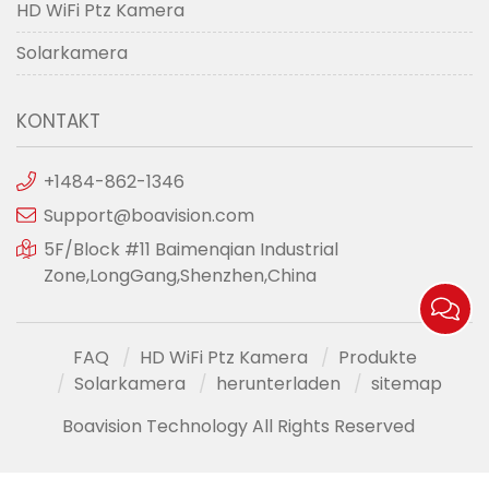
HD WiFi Ptz Kamera
Solarkamera
KONTAKT
+1484-862-1346
Support@boavision.com
5F/Block #11 Baimenqian Industrial
Zone,LongGang,Shenzhen,China
FAQ
HD WiFi Ptz Kamera
Produkte
Solarkamera
herunterladen
sitemap
Boavision Technology All Rights Reserved