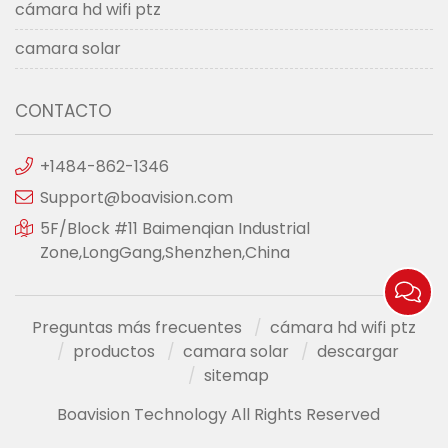
cámara hd wifi ptz
camara solar
CONTACTO
+1484-862-1346
Support@boavision.com
5F/Block #11 Baimenqian Industrial
Zone,LongGang,Shenzhen,China
Preguntas más frecuentes
cámara hd wifi ptz
productos
camara solar
descargar
sitemap
Boavision Technology All Rights Reserved